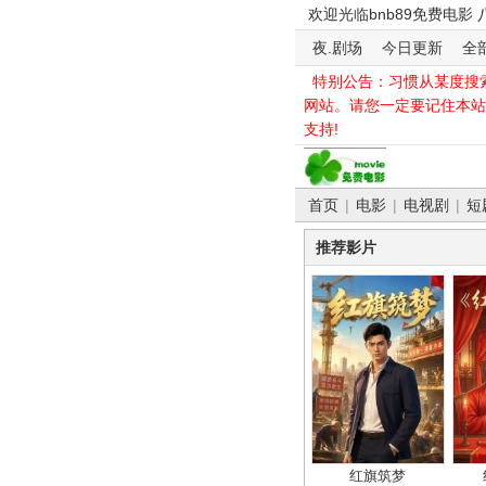
欢迎光临bnb89免费电影
夜.剧场
今日更新
全
特别公告：习惯从某度搜
网站。请您一定要记住本
支持!
首页
|
电影
|
电视剧
|
短
推荐影片
红旗筑梦