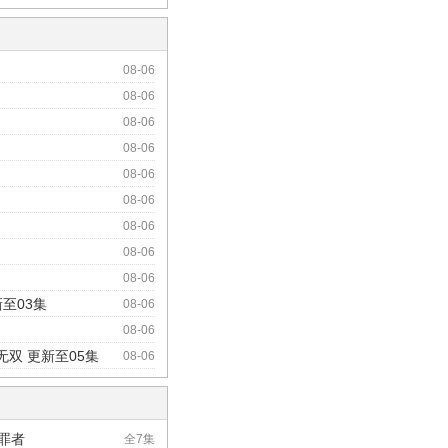
08-06
08-06
08-06
08-06
08-06
08-06
08-06
08-06
08-06
至03集
08-06
08-06
无双
更新至05集
08-06
罪者
全7集