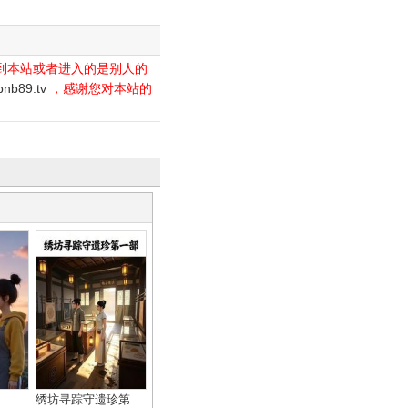
到本站或者进入的是别人的
bnb89.tv
，感谢您对本站的
绣坊寻踪守遗珍第一部