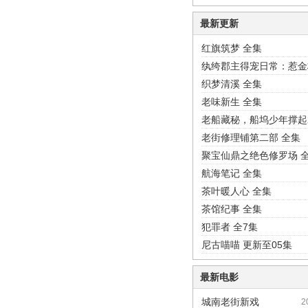
最新更新
红旗筑梦
全集
纨绔郡主得宠日常：惹金
织梦清溪
全集
老味新生
全集
老船藏秘，船坞少年撑起
老街修理铺第二部
全集
聚宝仙鼎之绝色修罗场
航海笔记
全集
茶叶暖人心
全集
茶馆纪事
全集
犯罪者
全7集
尼古喵喵
更新至05集
最新电影
城南老街新戏
2